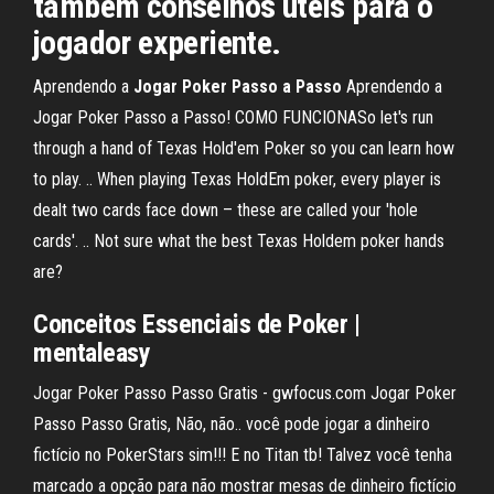
também conselhos úteis para o
jogador experiente.
Aprendendo a
Jogar
Poker
Passo
a Passo
Aprendendo a
Jogar Poker Passo a Passo! COMO FUNCIONASo let's run
through a hand of Texas Hold'em Poker so you can learn how
to play. .. When playing Texas HoldEm poker, every player is
dealt two cards face down – these are called your 'hole
cards'. .. Not sure what the best Texas Holdem poker hands
are?
Conceitos Essenciais de Poker |
mentaleasy
Jogar Poker Passo Passo Gratis - gwfocus.com Jogar Poker
Passo Passo Gratis, Não, não.. você pode jogar a dinheiro
fictício no PokerStars sim!!! E no Titan tb! Talvez você tenha
marcado a opção para não mostrar mesas de dinheiro fictício