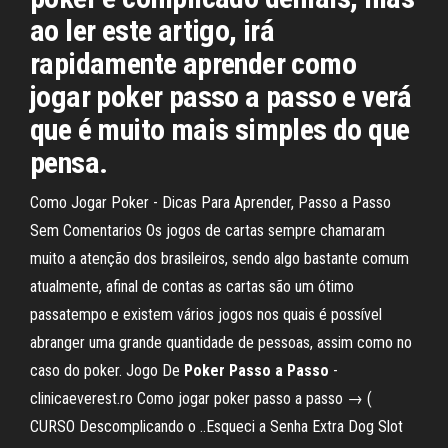
ao ler este artigo, irá
rapidamente aprender como
jogar poker passo a passo e verá
que é muito mais simples do que
pensa.
Como Jogar Poker - Dicas Para Aprender, Passo a Passo
Sem Comentarios Os jogos de cartas sempre chamaram
muito a atenção dos brasileiros, sendo algo bastante comum
atualmente, afinal de contas as cartas são um ótimo
passatempo e existem vários jogos nos quais é possível
abranger uma grande quantidade de pessoas, assim como no
caso do poker. Jogo De
Poker
Passo
a Passo
-
clinicaeverest.ro Como jogar poker passo a passo → (
CURSO Descomplicando o ..Esqueci a Senha Extra Dog Slot