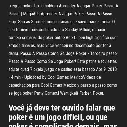
..regras poker texas holdem Aprender A Jogar Poker Passo A
Passo | MegaAds Aprender A Jogar Poker Passo A Passo
Flop: São as 3 cartas comunitárias que saem para a mesa. O
seu torneio mais conhecido é o Sunday Million, o maior
torneio semanal do poker online.Ace Queen high significa que
ambos tinha ás, mas você venceu no desempate por ter a
dama. Passo A Passo Como Se Joga Poker - Terceiro passo:
Passo A Passo Como Se Joga Poker! Este patins a roulettes
adulte quad 7 oxelo juego de casino esta basado Apr 9, 2013
- 4 min - Uploaded by Cool Games MexicoVideos de
capacitacion para Cool Games Mexico y passo a passo como
se joga poker Party Games.! Wertigkeit Farben Poker.
Você já deve ter ouvido falar que
poker é um jogo difícil, ou que
poker é complicado demais, mas