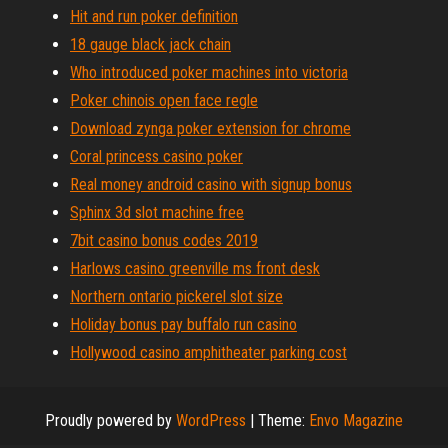
Hit and run poker definition
18 gauge black jack chain
Who introduced poker machines into victoria
Poker chinois open face regle
Download zynga poker extension for chrome
Coral princess casino poker
Real money android casino with signup bonus
Sphinx 3d slot machine free
7bit casino bonus codes 2019
Harlows casino greenville ms front desk
Northern ontario pickerel slot size
Holiday bonus pay buffalo run casino
Hollywood casino amphitheater parking cost
Proudly powered by
WordPress
|
Theme:
Envo Magazine