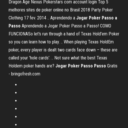
Dragon Age Nexus Pokerstars com account login Top 5
melhores sites de poker online no Brasil 2018 Party Poker
Clothing 17 fev. 2014 .. Aprendendo a
Jogar
Poker
Passo
a
Passo
Aprendendo a Jogar Poker Passo a Passo! COMO
FUNCIONASo let's run through a hand of Texas Hold'em Poker
so you can learn how to play. .. When playing Texas HoldEm
poker, every player is dealt two cards face down – these are
called your 'hole cards'. .. Not sure what the best Texas
Holdem poker hands are?
Jogar
Poker
Passo
Passo
Gratis
- bringofresh.com