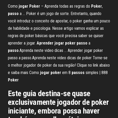
Como
jogar
Poker
– Aprenda todas as regras do
Poker
,
passo
a ... Poker é um jogo de sorte. Entretanto, quando
você introduz o conceito de apostar, o poker ganha um pouco
de habilidade e psicologia. Nesse artigo vamos explicar as
regras de poker básicas que você precisa saber se quiser
aprender a jogar.
Aprender
jogar
poker
passo
a
passo
.Aprenda neste video dicas ... Aprender jogar poker
passo a passo.Aprenda neste video dicas de poker Torne-se
o melhor jogador de poker da sua região! Clique no link abaixo
e saiba mais Como
jogar
poker
em 8
passos
simples | 888
Poker
Este guia destina-se quase
exclusivamente jogador de poker
iniciante, embora possa haver