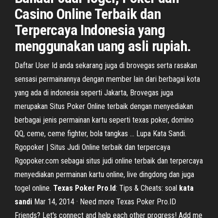
Casino Online Terbaik dan
Terpercaya Indonesia yang
menggunakan uang asli rupiah.
Daftar User Id anda sekarang juga di brovegas serta rasakan
sensasi permainannya dengan member lain dari berbagai kota
yang ada di indonesia seperti Jakarta, Brovegas juga
merupakan Situs Poker Online terbaik dengan menyediakan
berbagai jenis permainan kartu seperti texas poker, domino
QQ, ceme, ceme fighter, bola tangkas ... Lupa Kata Sandi.
Rgopoker | Situs Judi Online terbaik dan terpercaya
Rgopoker.com sebagai situs judi online terbaik dan terpercaya
menyediakan permainan kartu online, live dingdong dan juga
togel online.
Texas Poker Pro
.
Id
: Tips & Cheats: soal
kata
sandi
Mar 14, 2014 · Need more Texas Poker Pro.ID
Friends? Let's connect and help each other progress! Add me