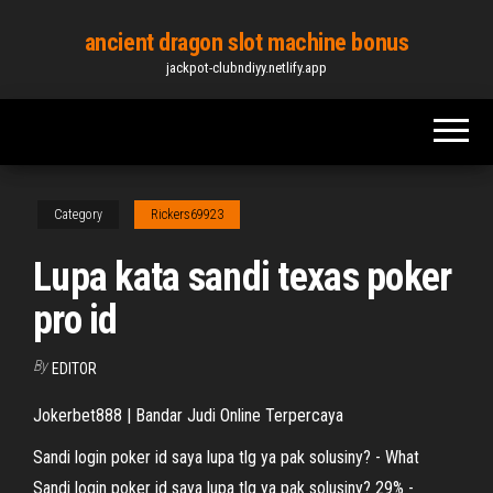
Skip
ancient dragon slot machine bonus
to
jackpot-clubndiyy.netlify.app
the
content
Category
Rickers69923
Lupa kata sandi texas poker
pro id
By
EDITOR
Jokerbet888 | Bandar Judi Online Terpercaya
Sandi login poker id saya lupa tlg ya pak solusiny? - What
Sandi login poker id saya lupa tlg ya pak solusiny? 29% -