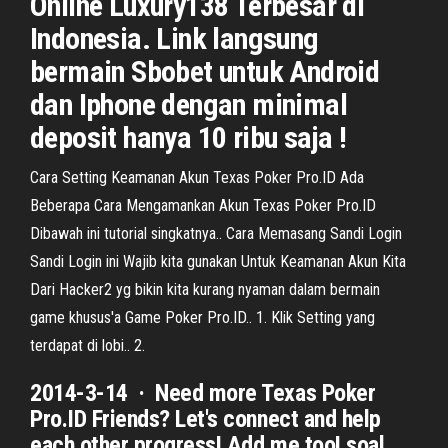
Online Luxury138 Terbesar di
Indonesia. Link langsung
bermain Sbobet untuk Android
dan Iphone dengan minimal
deposit hanya 10 ribu saja !
Cara Setting Keamanan Akun Texas Poker Pro.ID Ada
Beberapa Cara Mengamankan Akun Texas Poker Pro.ID
Dibawah ini tutorial singkatnya.. Cara Memasang Sandi Login
Sandi Login ini Wajib kita gunakan Untuk Keamanan Akun Kita
Dari Hacker2 yg bikin kita kurang nyaman dalam bermain
game khusus'a Game Poker Pro.ID.. 1. Klik Setting yang
terdapat di lobi.. 2.
2014-3-14 · Need more Texas Poker
Pro.ID Friends? Let's connect and help
each other progress! Add me too! soal